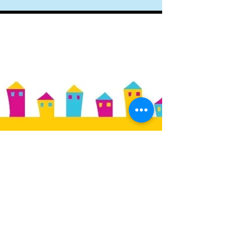
Scricciolo Associazione Genitori -
Cod. Fisc.
90118340323
Sede S.C. Neonatologia e Terapia Intensiva
Neonatale – IRCCS Materno Infantile Burlo
Garofolo
Via dell’Istria n. 65/1 - 34137 Trieste
mail:
info@scriccioloassociazione.it -
pec:
scricciolo@pec.csvfvg. it